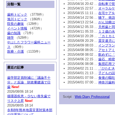
2015/04/16 20:42 ...
自転車で世
分類一覧
2015/04/15 22:57 ...
オーラルケ
2015/04/15 11:11 ...
在宅ケアを
歯科トピック
（3778件）
2015/04/14 22:56 ...
嚥下、発語
旭川トピック
（186件）
2015/04/13 22:54 ...
がん治療は
院長の趣味
（128件）
2015/04/12 05:33 ...
天然歯と同
イベント情報
（472件）
2015/04/11 05:33 ...
１２歳の永
歯の知識
（71件）
2015/04/10 20:28 ...
「カミカミ
雑学
（528件）
2015/04/09 20:29 ...
震災遺児に
やぶしたフラワー歯科ニュー
2015/04/09 08:03 ...
インプラン
ス
（80件）
2015/04/08 08:05 ...
アセトアミ
医療・介護
（1133件）
2015/04/08 08:02 ...
飲めずに「
2015/04/06 22:15 ...
歯石、精密
2015/04/06 08:08 ...
集団応用フ
最近の記事
2015/04/02 21:11 ...
「ひたむき
2015/04/01 21:13 ...
子どもの誤
歯学部定員削減に「議論不十
2015/04/01 07:59 ...
食後の嘔吐
分」と反論 財政審建議で日
2015/04/01 07:00 ...
神奈川歯科
歯
New!
2026/08/06 18:14
循環器疾患－少ない喪失歯で
Script :
Web Diary Professional
リスク上昇
New!
2026/08/05 18:14
令和8年熊本地震災害対策本部
の設置等について