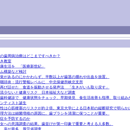
の歯周病治療はどこまですべきか？
き教室
康生活を 「医療新世紀」
ム構築など検討
覚があるのにかかわらず、半数以上が歯茎の腫れや出血を放置。
咽頭炎：流行警報レベルに 中北保健所峡北支所
再び話せた 食道を振動させる発声法 「生きがいも取り戻す」
流少ないと健康リスク 日本福祉大など調査
歯科健診で 健康状態をチェック、早期発見 食生活改善も指導、取り組み
ンティスト誕生
性は心筋梗塞のリスクが約２倍。東京大学による日本初の縦断研究で明らか
理方法は細菌増殖の原因に。歯ブラシを清潔に保つことが重要。
症を予防するのか
女への意識調査の結果。歯並びが第一印象で重要と考える人多数。
、薬が最多…厚労省調査