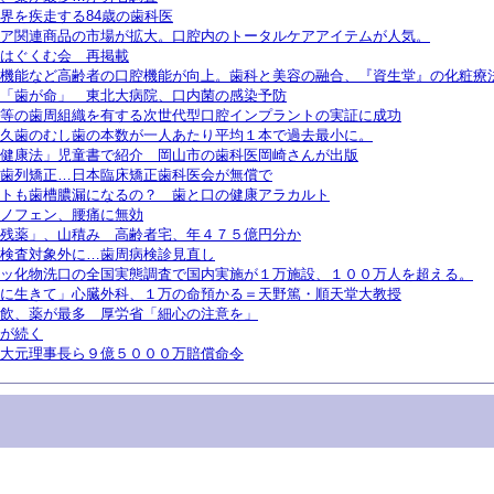
界を疾走する84歳の歯科医
ア関連商品の市場が拡大。口腔内のトータルケアアイテムが人気。
はぐくむ会 再掲載
機能など高齢者の口腔機能が向上。歯科と美容の融合、『資生堂』の化粧療
「歯が命」 東北大病院、口内菌の感染予防
等の歯周組織を有する次世代型口腔インプラントの実証に成功
久歯のむし歯の本数が一人あたり平均１本で過去最小に。
健康法」児童書で紹介 岡山市の歯科医岡崎さんが出版
歯列矯正…日本臨床矯正歯科医会が無償で
トも歯槽膿漏になるの？ 歯と口の健康アラカルト
ノフェン、腰痛に無効
残薬」、山積み 高齢者宅、年４７５億円分か
検査対象外に…歯周病検診見直し
ッ化物洗口の全国実態調査で国内実施が１万施設、１００万人を超える。
に生きて」心臓外科、１万の命預かる＝天野篤・順天堂大教授
飲、薬が最多 厚労省「細心の注意を」
が続く
大元理事長ら９億５０００万賠償命令