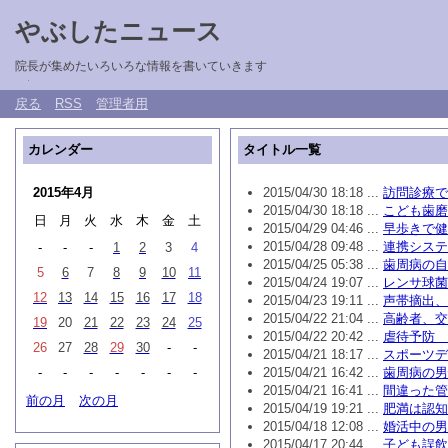
やぶしたニュース
院長が集めたいろいろな情報を書いていきます
戻る
RSS
管理者用
カレンダー
タイトル一覧
2015年4月
2015/04/30 18:18 ...
訪問診療で
2015/04/30 18:18 ...
こども歯磨
日
月
火
水
木
金
土
2015/04/29 04:46 ...
早歩きで健
2015/04/28 09:48 ...
連携システ
-
-
-
1
2
3
4
2015/04/25 05:38 ...
歯周病の自
5
6
7
8
9
10
11
2015/04/24 19:07 ...
レンサ球菌
12
13
14
15
16
17
18
2015/04/23 19:11 ...
声帯摘出、
2015/04/22 21:04 ...
高齢者、交
19
20
21
22
23
24
25
2015/04/22 20:42 ...
虐待予防 
26
27
28
29
30
-
-
2015/04/21 18:17 ...
スポーツデ
-
-
-
-
-
-
-
2015/04/21 16:42 ...
歯周病の男
2015/04/21 16:41 ...
間違った管
前の月
次の月
2015/04/19 19:21 ...
肥満は認知
2015/04/18 12:08 ...
婚活中の男
2015/04/17 20:44 ...
子ども誤飲