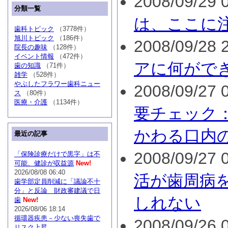
2008/09/29 0
分類一覧
は、ここに
歯科トピック
（3778件）
旭川トピック
（186件）
2008/09/28 2
院長の趣味
（128件）
イベント情報
（472件）
アに何がで
歯の知識
（71件）
雑学
（528件）
やぶしたフラワー歯科ニュー
2008/09/27 0
ス
（80件）
医療・介護
（1134件）
要チェック
かわる口内
最近の記事
2008/09/27 0
「保険診療だけで黒字」は不
可能、健診が収益源
New!
2026/08/08 06:40
活が歯周病
歯学部定員削減に「議論不十
分」と反論 財政審建議で日
しれない
歯
New!
2026/08/06 18:14
循環器疾患－少ない喪失歯で
2008/09/26 0
リスク上昇