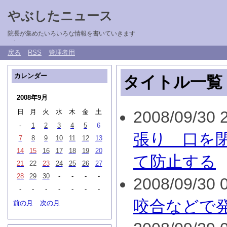
やぶしたニュース
院長が集めたいろいろな情報を書いていきます
戻る
RSS
管理者用
カレンダー
タイトル一覧
2008年9月
日
月
火
水
木
金
土
2008/09/30 2
-
1
2
3
4
5
6
張り 口を
7
8
9
10
11
12
13
14
15
16
17
18
19
20
て防止する
21
22
23
24
25
26
27
28
29
30
-
-
-
-
2008/09/30 0
-
-
-
-
-
-
-
咬合などで
前の月
次の月