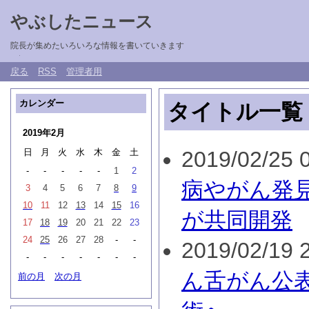
やぶしたニュース
院長が集めたいろいろな情報を書いていきます
戻る
RSS
管理者用
カレンダー
タイトル一覧
2019年2月
日
月
火
水
木
金
土
2019/02/25 0
-
-
-
-
-
1
2
病やがん発
3
4
5
6
7
8
9
10
11
12
13
14
15
16
が共同開発
17
18
19
20
21
22
23
24
25
26
27
28
-
-
2019/02/19 2
-
-
-
-
-
-
-
ん舌がん公
前の月
次の月