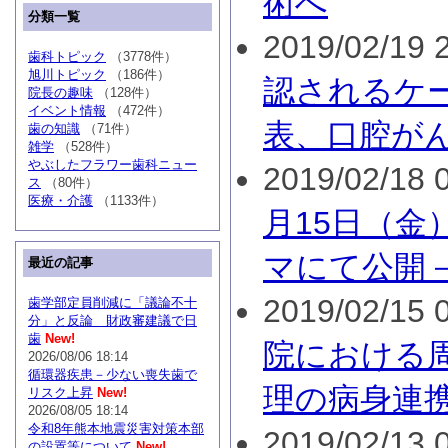
術へ
分類一覧
2019/02/19 2
歯科トピック
（3778件）
旭川トピック
（186件）
認されるケ
院長の趣味
（128件）
イベント情報
（472件）
表、口腔が
歯の知識
（71件）
雑学
（528件）
やぶしたフラワー歯科ニュー
2019/02/18 0
ス
（80件）
医療・介護
（1133件）
月15日（金
マにて公開
最近の記事
2019/02/15 0
歯学部定員削減に「議論不十
分」と反論 財政審建議で日
歯
New!
院における
2026/08/06 18:14
循環器疾患－少ない喪失歯で
理の病身連
リスク上昇
New!
2026/08/05 18:14
令和8年熊本地震災害対策本部
2019/02/13 0
の設置等について
New!