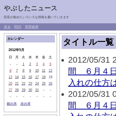
やぶしたニュース
院長が集めたいろいろな情報を書いていきます
戻る
RSS
管理者用
カレンダー
タイトル一覧
2012年5月
日
月
火
水
木
金
土
2012/05/31 2
-
-
1
2
3
4
5
間 ６月４
6
7
8
9
10
11
12
13
14
15
16
17
18
19
入れの仕方
20
21
22
23
24
25
26
27
28
29
30
31
-
-
2012/05/31 0
-
-
-
-
-
-
-
間 ６月４
前の月
次の月