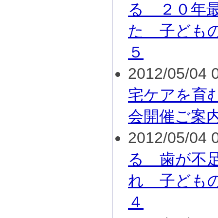
る ２０年
た 子ども
５
2012/05/04 0
宅ケアを育む
会開催ご案
2012/05/04 0
る 歯が不
れ 子ども
４