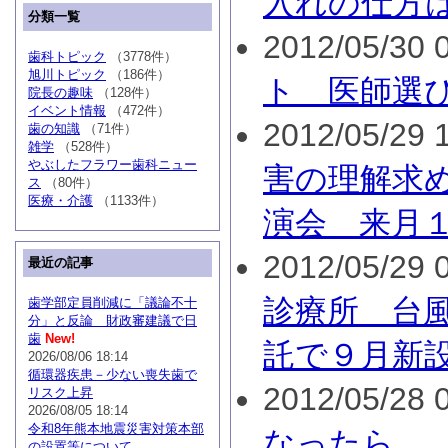
入れの仕方
分類一覧
2012/05/30 0
歯科トピック
（3778件）
旭川トピック
（186件）
ト 医師選
院長の趣味
（128件）
イベント情報
（472件）
2012/05/29 1
歯の知識
（71件）
雑学
（528件）
やぶしたフラワー歯科ニュー
害の理解求
ス
（80件）
医療・介護
（1133件）
演会 来月
2012/05/29 0
最近の記事
診療所 台
歯学部定員削減に「議論不十
分」と反論 財政審建議で日
歯
New!
託で９月新
2026/08/06 18:14
循環器疾患－少ない喪失歯で
2012/05/28 0
リスク上昇
2026/08/05 18:14
令和8年熊本地震災害対策本部
なったら
の設置等について