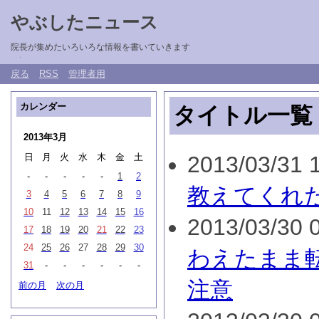
やぶしたニュース
院長が集めたいろいろな情報を書いていきます
戻る
RSS
管理者用
カレンダー
タイトル一覧
2013年3月
日
月
火
水
木
金
土
2013/03/31 1
-
-
-
-
-
1
2
教えてくれた
3
4
5
6
7
8
9
10
11
12
13
14
15
16
2013/03/30 0
17
18
19
20
21
22
23
24
25
26
27
28
29
30
わえたまま
31
-
-
-
-
-
-
注意
前の月
次の月