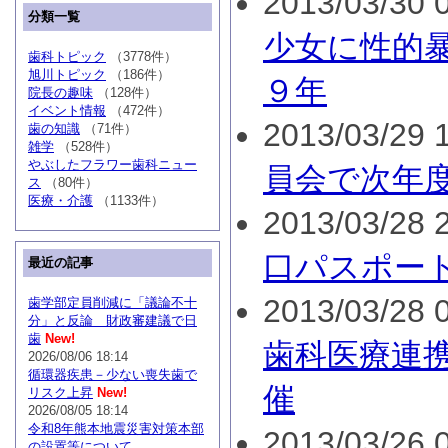
2013/03/30 0
分類一覧
少女に性的
歯科トピック
（3778件）
旭川トピック
（186件）
９年
院長の趣味
（128件）
イベント情報
（472件）
2013/03/29 1
歯の知識
（71件）
雑学
（528件）
やぶしたフラワー歯科ニュー
員会で次年
ス
（80件）
医療・介護
（1133件）
2013/03/28 2
口パスポー
最近の記事
2013/03/28 0
歯学部定員削減に「議論不十
分」と反論 財政審建議で日
歯
New!
歯科医療連
2026/08/06 18:14
循環器疾患－少ない喪失歯で
催
リスク上昇
New!
2026/08/05 18:14
令和8年熊本地震災害対策本部
2013/03/26 0
の設置等について