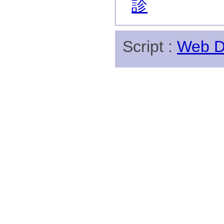
診
Script :
Web Di