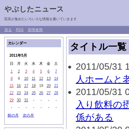
やぶしたニュース
院長が集めたいろいろな情報を書いていきます
戻る
RSS
管理者用
カレンダー
タイトル一覧
2011年5月
日
月
火
水
木
金
土
2011/05/31 1
1
2
3
4
5
6
7
人ホームと
8
9
10
11
12
13
14
15
16
17
18
19
20
21
2011/05/31 0
22
23
24
25
26
27
28
29
30
31
-
-
-
-
入り飲料の
-
-
-
-
-
-
-
係がある
前の月
次の月