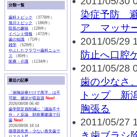
2011/05/30 0
分類一覧
染症予防 
歯科トピック
（3778件）
旭川トピック
（186件）
ア マッサ
院長の趣味
（128件）
イベント情報
（472件）
2011/05/29 1
歯の知識
（71件）
雑学
（528件）
やぶしたフラワー歯科ニュー
防止へ口腔
ス
（80件）
医療・介護
（1134件）
2011/05/28 0
歯の少なさ
最近の記事
トップ 新
「保険診療だけで黒字」は不
可能、健診が収益源
New!
2026/08/08 06:40
胸張る
歯学部定員削減に「議論不十
分」と反論 財政審建議で日
2011/05/27 1
歯
New!
2026/08/06 18:14
循環器疾患－少ない喪失歯で
き歯ブラシ
リスク上昇