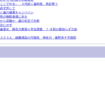
ここでやる」 ４代続く歯科医、再起誓う
必ず外して
と歯の健康キャンペーン
性の物飲食後に水を
から花嫁か 歯の化石で分析
次にせず
歯退化 鶴見大教授ら学生調査、７-８割が親知らず欠如
２０３人、細菌感染の可能性 神奈川・秦野赤十字病院