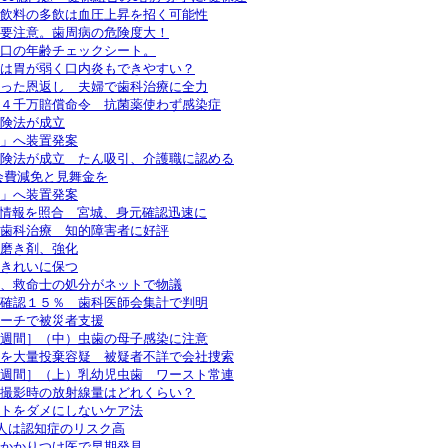
飲料の多飲は血圧上昇を招く可能性
要注意。歯周病の危険度大！
口の年齢チェックシート。
は胃が弱く口内炎もできやすい？
った恩返し 夫婦で歯科治療に全力
４千万賠償命令 抗菌薬使わず感染症
険法が成立
」へ装置発案
険法が成立 たん吸引、介護職に認める
会費減免と見舞金を
」へ装置発案
情報を照合 宮城、身元確認迅速に
歯科治療 知的障害者に好評
磨き剤、強化
きれいに保つ
、救命士の処分がネットで物議
確認１５％ 歯科医師会集計で判明
ーチで被災者支援
週間］（中）虫歯の母子感染に注意
を大量投棄容疑 被疑者不詳で会社捜索
週間］（上）乳幼児虫歯 ワースト常連
撮影時の放射線量はどれくらい？
トをダメにしないケア法
い人は認知症のリスク高
かかりつけ医で早期発見