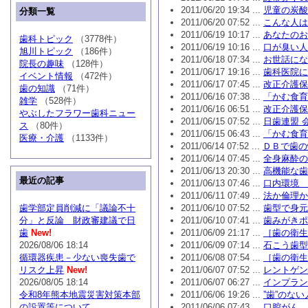
2011/06/20 19:34 ...
児童の炭酸
分類一覧
2011/06/20 07:52 ...
こんな人は
2011/06/19 10:17 ...
あなたのお
歯科トピック
（3778件）
2011/06/19 10:16 ...
口が臭い人
旭川トピック
（186件）
2011/06/18 07:34 ...
お世話にな
院長の趣味
（128件）
2011/06/17 19:16 ...
歯科医院に
イベント情報
（472件）
2011/06/17 07:45 ...
改正介護保
歯の知識
（71件）
2011/06/16 07:38 ...
「かむ食育
雑学
（528件）
2011/06/16 06:51 ...
改正介護保
やぶしたフラワー歯科ニュー
2011/06/15 07:52 ...
日歯連盟 
ス
（80件）
2011/06/15 06:43 ...
「かむ食育
医療・介護
（1133件）
2011/06/14 07:52 ...
ＤＢで歯の
2011/06/14 07:45 ...
全身麻酔の
2011/06/13 20:30 ...
高機能な歯
最近の記事
2011/06/13 07:46 ...
口内環境 
2011/06/11 07:49 ...
法か倫理か
歯学部定員削減に「議論不十
2011/06/10 07:52 ...
歯型で身元
分」と反論 財政審建議で日
2011/06/10 07:41 ...
歯みがきポ
歯
New!
2011/06/09 21:17 ...
［歯の衛生
2026/08/06 18:14
2011/06/09 07:14 ...
石こう歯型
循環器疾患－少ない喪失歯で
2011/06/08 07:54 ...
［歯の衛生
リスク上昇
New!
2011/06/07 07:52 ...
レントゲン
2026/08/05 18:14
2011/06/07 06:27 ...
インプラン
令和8年熊本地震災害対策本部
2011/06/06 19:26 ...
”歯”のな
の設置等について
2011/06/06 07:43 ...
口腔がん 