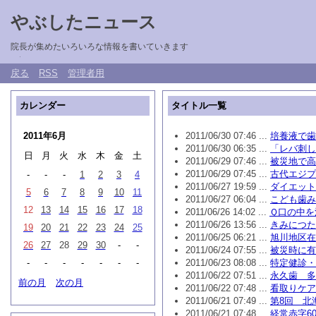
やぶしたニュース
院長が集めたいろいろな情報を書いていきます
戻る
RSS
管理者用
カレンダー
タイトル一覧
2011年6月
2011/06/30 07:46 ...
培養液で歯
2011/06/30 06:35 ...
「レバ刺し
日
月
火
水
木
金
土
2011/06/29 07:46 ...
被災地で高
2011/06/29 07:45 ...
古代エジプ
-
-
-
1
2
3
4
2011/06/27 19:59 ...
ダイエット
5
6
7
8
9
10
11
2011/06/27 06:04 ...
こども歯み
12
13
14
15
16
17
18
2011/06/26 14:02 ...
Ｑ口の中を
2011/06/26 13:56 ...
きみにつた
19
20
21
22
23
24
25
2011/06/25 06:21 ...
旭川地区在
26
27
28
29
30
-
-
2011/06/24 07:55 ...
被災時に有
-
-
-
-
-
-
-
2011/06/23 08:08 ...
特定健診・
2011/06/22 07:51 ...
永久歯 多
前の月
次の月
2011/06/22 07:48 ...
看取りケア
2011/06/21 07:49 ...
第8回 北
2011/06/21 07:48 ...
経常赤字6