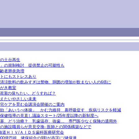
の土台再生
」の規制検討 提供禁止の可能性も
齢者肺炎急増
トにもストレスあり
清涼飲料の飲みすぎは禁物、胴囲の増加が飲まない人の6倍に
がき教室
清潔の保ちたい。どうすれば？
えたいやさしい未来
宅ケアを育む会 講演会開催のご案内
効「あいうべ体操」 かむ力維持 鼻呼吸促す 疾病リスクを軽減
保健指導の見直し議論スタート/25年度以降の新制度へ
寡、どう治療？ 乳歯温存、抜歯… 専門医少なく保険の適用外
の施設職員らが意見交換- 医師との関係構築などで
海道ＨＩＶ/ＡＩＤＳ歯科医療研究会
000億円超 健保組合の9割が赤字に/健保連