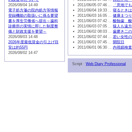
2026/08/04 14:49
2011/06/05 07:46 ...
「意地でも
電子処方箋の院内処方等情報
2011/06/04 19:33 ...
寝るときは
登録機能の取扱いに係る要望
2011/06/03 16:05 ...
健康まつり
書を厚生労働省へ提出～歯科
2011/06/03 07:42 ...
酸蝕歯 酸
診療所の実情に即した制度整
2011/06/03 07:05 ...
猿人も遠方
備と財政支援を要望～
2011/06/02 08:03 ...
歯磨き二の
2026/08/03 14:48
2011/06/02 07:44 ...
若い女性の
2026年度最低賃金の引上げ目
2011/06/01 07:45 ...
開院日
安は約55円
2011/06/01 06:30 ...
内視鏡検査
2026/08/02 14:47
Script :
Web Diary Professional